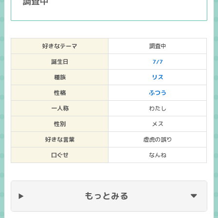
調査中
好きなテーマ
調査中
誕生日
7/7
種族
リス
性格
ふつう
一人称
わたし
性別
メス
好きな言葉
虚虎の誤り
口ぐせ
なんね
もっとみる