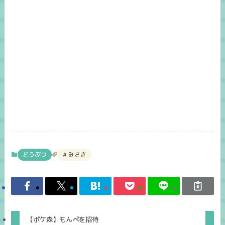
どうぶつ
みさき
【ポケ森】もんぺを招待