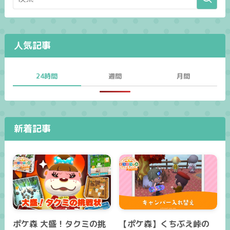
人気記事
24時間
週間
月間
新着記事
ポケ森 大盛！タクミの挑
【ポケ森】くちぶえ峠の