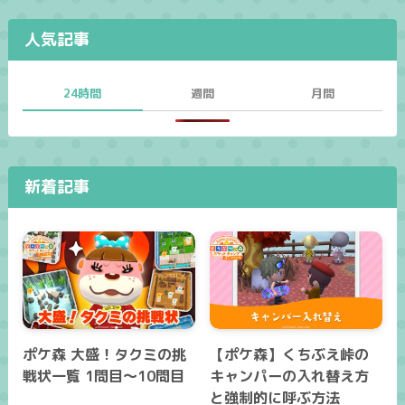
人気記事
24時間
週間
月間
新着記事
ポケ森 大盛！タクミの挑
【ポケ森】くちぶえ峠の
戦状一覧 1問目～10問目
キャンパーの入れ替え方
と強制的に呼ぶ方法