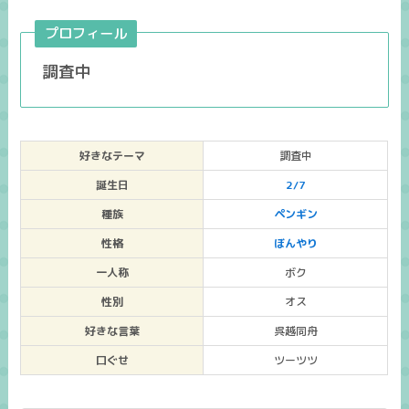
プロフィール
調査中
好きなテーマ
調査中
誕生日
2/7
種族
ペンギン
性格
ぼんやり
一人称
ボク
性別
オス
好きな言葉
呉越同舟
口ぐせ
ツーツツ