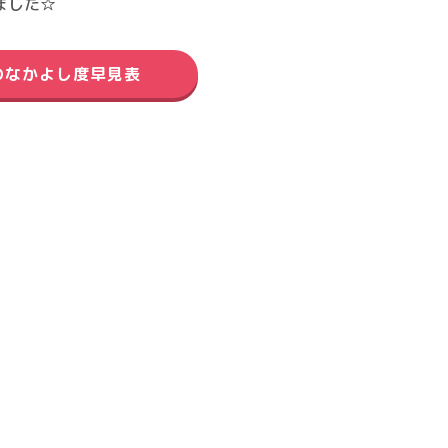
ました☆
のなかよし度早見表