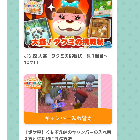
ポケ森 大盛！タクミの挑戦状一覧 1問目～
10問目
【ポケ森】くちぶえ峠のキャンパーの入れ替
え方と強制的に呼ぶ方法