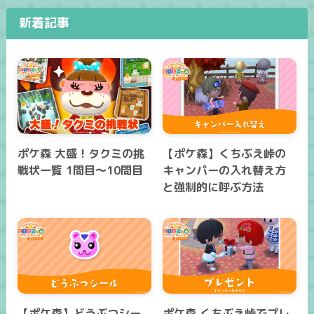
新着記事
ポケ森 大盛！タクミの挑
【ポケ森】くちぶえ峠の
戦状一覧 1問目～10問目
キャンパーの入れ替え方
と強制的に呼ぶ方法
【ポケ森】どうぶつシー
ポケ森 くちぶえ峠でプレ