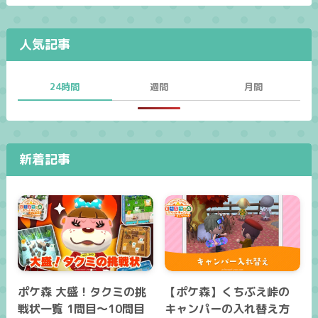
人気記事
24時間
週間
月間
新着記事
ポケ森 大盛！タクミの挑
【ポケ森】くちぶえ峠の
戦状一覧 1問目～10問目
キャンパーの入れ替え方