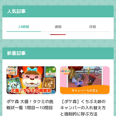
人気記事
24時間
週間
月間
新着記事
ポケ森 大盛！タクミの挑
【ポケ森】くちぶえ峠の
戦状一覧 1問目～10問目
キャンパーの入れ替え方
と強制的に呼ぶ方法