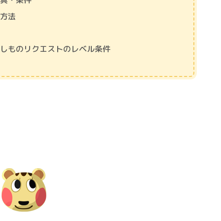
家具・条件
手方法
としものリクエストのレベル条件