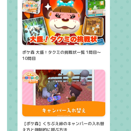
ポケ森 大盛！タクミの挑戦状一覧 1問目～
10問目
【ポケ森】くちぶえ峠のキャンパーの入れ替
え方と強制的に呼ぶ方法