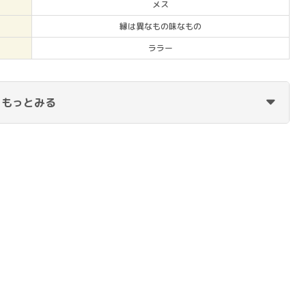
メス
縁は異なもの味なもの
ララー
もっとみる