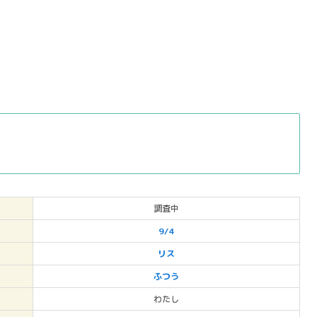
調査中
9/4
リス
ふつう
わたし