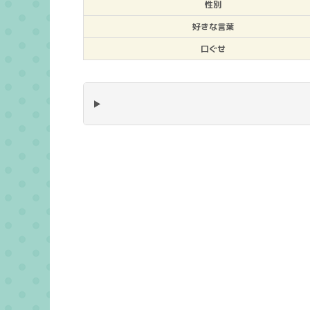
性別
好きな言葉
口ぐせ