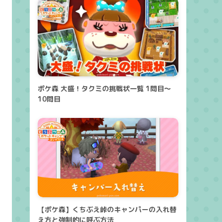
ポケ森 大盛！タクミの挑戦状一覧 1問目～
10問目
【ポケ森】くちぶえ峠のキャンパーの入れ替
え方と強制的に呼ぶ方法