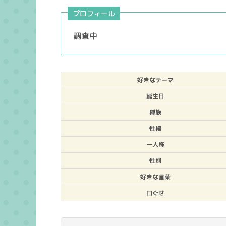
プロフィール
調査中
好きなテーマ
誕生日
種族
性格
一人称
性別
好きな言葉
口ぐせ