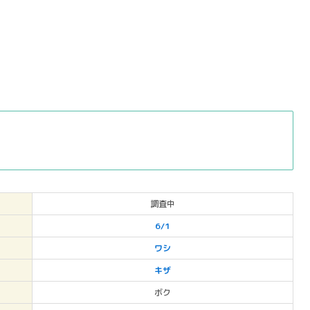
調査中
6/1
ワシ
キザ
ボク