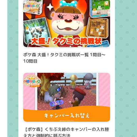
ポケ森 大盛！タクミの挑戦状一覧 1問目～
10問目
【ポケ森】くちぶえ峠のキャンパーの入れ替
え方と強制的に呼ぶ方法