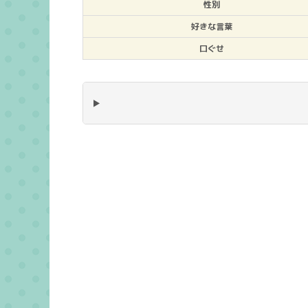
性別
好きな言葉
口ぐせ