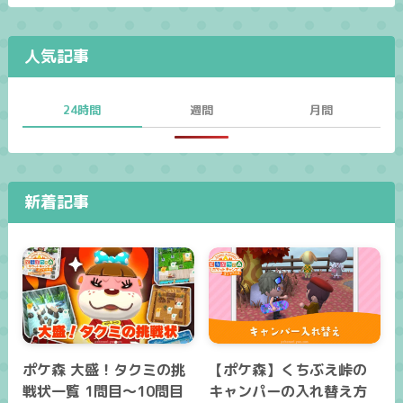
人気記事
24時間
週間
月間
新着記事
ポケ森 大盛！タクミの挑
【ポケ森】くちぶえ峠の
戦状一覧 1問目～10問目
キャンパーの入れ替え方