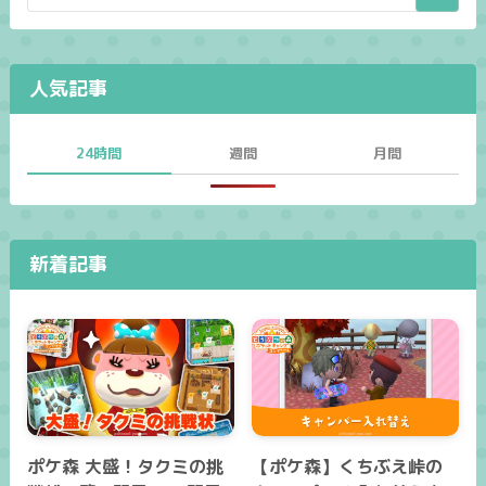
人気記事
24時間
週間
月間
新着記事
ポケ森 大盛！タクミの挑
【ポケ森】くちぶえ峠の