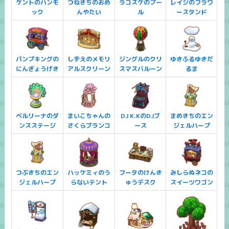
ケントのハンモ
つねきちのおめ
ラコスケのプー
レイジのフラワ
ック
んやたい
ル
ースタンド
パンプキングの
しずえのメモリ
ジングルのクリ
ゆきふるゆきだ
にんぎょうげき
アルスクリーン
スマスバルーン
るま
ベルリーナのダ
まいこちゃんの
DJ K.KのDJブ
まめきちのエン
ンスステージ
さくらブランコ
ース
ジェルハープ
つぶきちのエン
ハッケミィのう
フータのけんき
みしらぬネコの
ジェルハープ
らないテント
ゅうデスク
スイーツワゴン