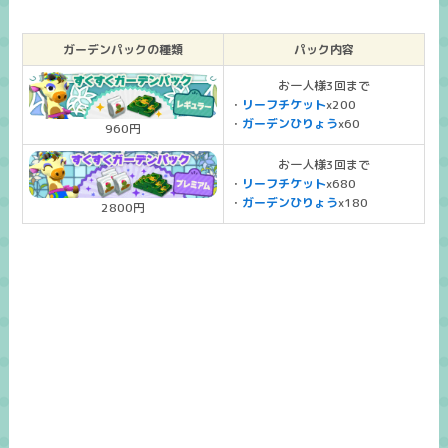
ガーデンパックの種類
パック内容
お一人様3回まで
・
リーフチケット
x200
・
ガーデンひりょう
x60
960円
お一人様3回まで
・
リーフチケット
x680
・
ガーデンひりょう
x180
2800円