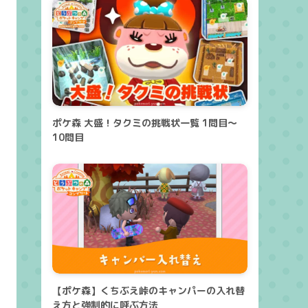
ポケ森 大盛！タクミの挑戦状一覧 1問目～
10問目
【ポケ森】くちぶえ峠のキャンパーの入れ替
え方と強制的に呼ぶ方法