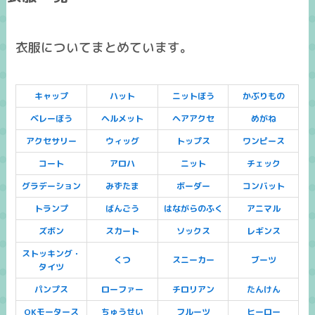
衣服についてまとめています。
キャップ
ハット
ニットぼう
かぶりもの
ベレーぼう
ヘルメット
ヘアアクセ
めがね
アクセサリー
ウィッグ
トップス
ワンピース
コート
アロハ
ニット
チェック
グラデーション
みずたま
ボーダー
コンバット
トランプ
ばんごう
はながらのふく
アニマル
ズボン
スカート
ソックス
レギンス
ストッキング・
くつ
スニーカー
ブーツ
タイツ
パンプス
ローファー
チロリアン
たんけん
OKモータース
ちゅうせい
フルーツ
ヒーロー