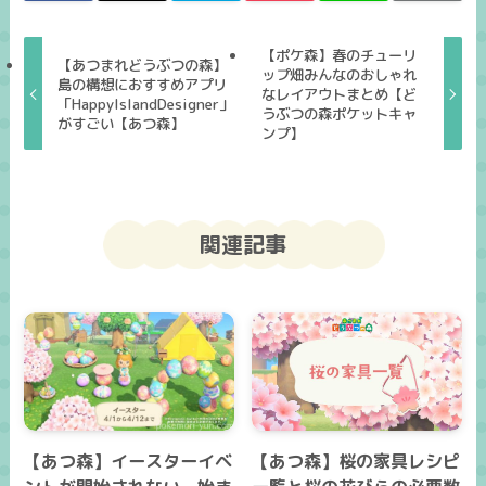
【ポケ森】春のチューリ
【あつまれどうぶつの森】
ップ畑みんなのおしゃれ
島の構想におすすめアプリ
なレイアウトまとめ【ど
「HappyIslandDesigner」
うぶつの森ポケットキャ
がすごい【あつ森】
ンプ】
関連記事
【あつ森】イースターイベ
【あつ森】桜の家具レシピ