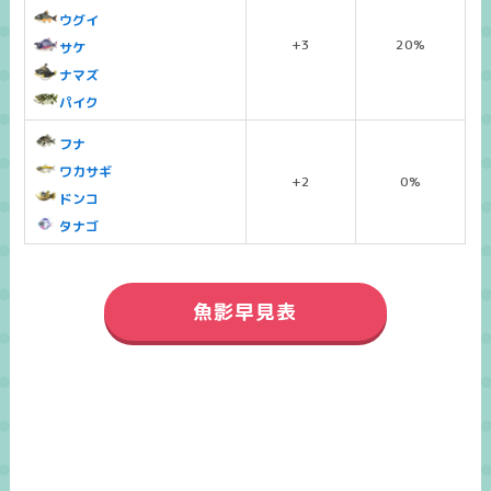
ウグイ
+3
20%
サケ
ナマズ
パイク
フナ
ワカサギ
+2
0%
ドンコ
タナゴ
魚影早見表