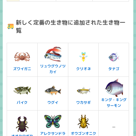
新しく定番の生き物に追加された生き物一
覧
リュウグウノツ
ズワイガニ
クリオネ
タナゴ
カイ
キング・キング
パイク
ウグイ
ワカサギ
サーモン
ー
アレクサンドラ
オウゴンオニク