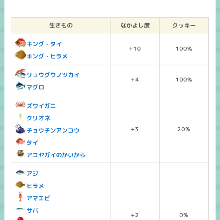
生きもの
なかよし度
クッキー
キング・タイ
+10
100%
キング・ヒラメ
リュウグウノツカイ
+4
100%
マグロ
ズワイガニ
クリオネ
+3
20%
チョウチンアンコウ
タイ
アコヤガイのかいがら
アジ
ヒラメ
アマエビ
サバ
+2
0%