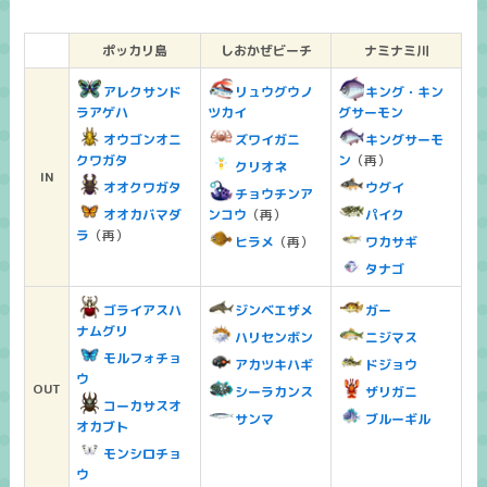
ポッカリ島
しおかぜビーチ
ナミナミ川
アレクサンド
リュウグウノ
キング・キン
ラアゲハ
ツカイ
グサーモン
オウゴンオニ
ズワイガニ
キングサーモ
クワガタ
ン
（再）
クリオネ
IN
オオクワガタ
ウグイ
チョウチンア
オオカバマダ
ンコウ
（再）
パイク
ラ
（再）
ヒラメ
（再）
ワカサギ
タナゴ
ゴライアスハ
ジンベエザメ
ガー
ナムグリ
ハリセンボン
ニジマス
モルフォチョ
アカツキハギ
ドジョウ
ウ
OUT
シーラカンス
ザリガニ
コーカサスオ
サンマ
ブルーギル
オカブト
モンシロチョ
ウ