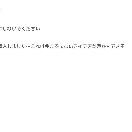
！
にしないでください．
購入しました～これは今までにないアイデアが浮かんできそ