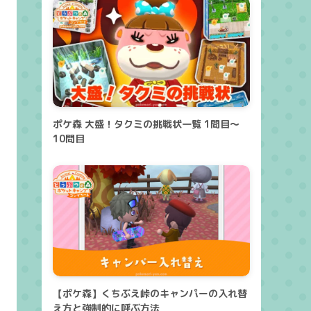
ポケ森 大盛！タクミの挑戦状一覧 1問目～
10問目
【ポケ森】くちぶえ峠のキャンパーの入れ替
え方と強制的に呼ぶ方法