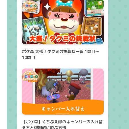
ポケ森 大盛！タクミの挑戦状一覧 1問目～
10問目
【ポケ森】くちぶえ峠のキャンパーの入れ替
え方と強制的に呼ぶ方法