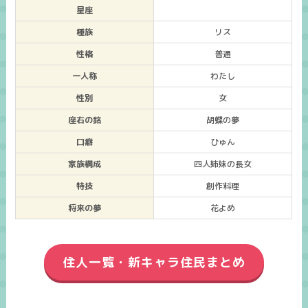
星座
種族
リス
性格
普通
一人称
わたし
性別
女
座右の銘
胡蝶の夢
口癖
ひゅん
家族構成
四人姉妹の長女
特技
創作料理
将来の夢
花よめ
住人一覧・新キャラ住民まとめ