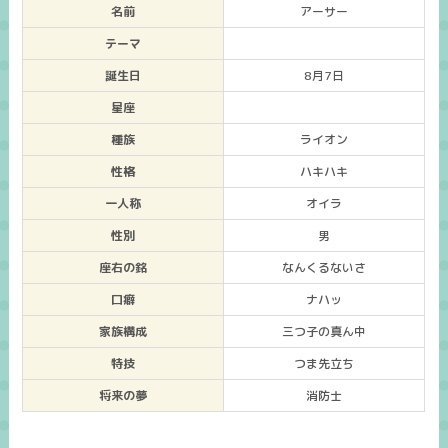
名前
アーサー
テーマ
誕生日
8月7日
星座
種族
ライオン
性格
ハキハキ
一人称
オイラ
性別
男
座右の銘
なんくるないさ
口癖
ナハッ
家族構成
三つ子の真ん中
特技
つま先立ち
将来の夢
消防士