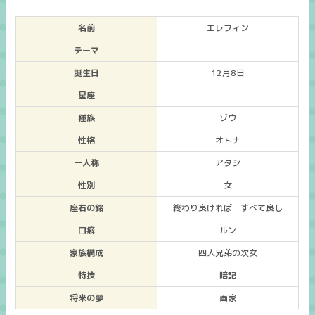
名前
エレフィン
テーマ
誕生日
12月8日
星座
種族
ゾウ
性格
オトナ
一人称
アタシ
性別
女
座右の銘
終わり良ければ すべて良し
口癖
ルン
家族構成
四人兄弟の次女
特技
暗記
将来の夢
画家