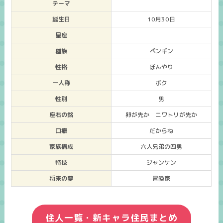
テーマ
誕生日
10月30日
星座
種族
ペンギン
性格
ぼんやり
一人称
ボク
性別
男
座右の銘
卵が先か ニワトリが先か
口癖
だからね
家族構成
六人兄弟の四男
特技
ジャンケン
将来の夢
冒険家
住人一覧・新キャラ住民まとめ