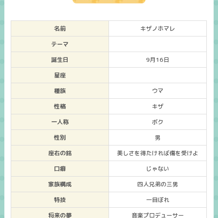
名前
キザノホマレ
テーマ
誕生日
9月16日
星座
種族
ウマ
性格
キザ
一人称
ボク
性別
男
座右の銘
美しさを得たければ傷を受けよ
口癖
じゃない
家族構成
四人兄弟の三男
特技
一目ぼれ
将来の夢
音楽プロデューサー