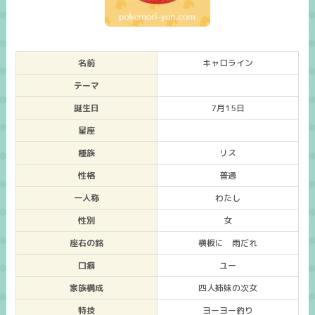
名前
キャロライン
テーマ
誕生日
7月15日
星座
種族
リス
性格
普通
一人称
わたし
性別
女
座右の銘
横板に 雨だれ
口癖
ユー
家族構成
四人姉妹の次女
特技
ヨーヨー釣り