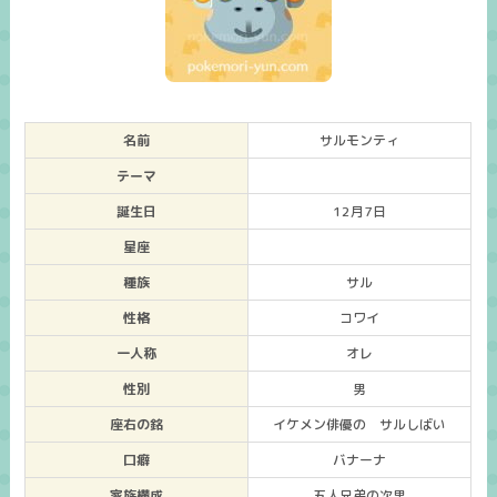
名前
サルモンティ
テーマ
誕生日
12月7日
星座
種族
サル
性格
コワイ
一人称
オレ
性別
男
座右の銘
イケメン俳優の サルしばい
口癖
バナーナ
家族構成
五人兄弟の次男