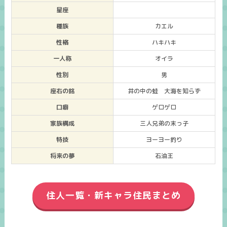
星座
種族
カエル
性格
ハキハキ
一人称
オイラ
性別
男
座右の銘
井の中の蛙 大海を知らず
口癖
ゲロゲロ
家族構成
三人兄弟の末っ子
特技
ヨーヨー釣り
将来の夢
石油王
住人一覧・新キャラ住民まとめ