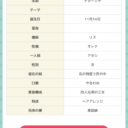
名前
ナターシャ
テーマ
誕生日
11月30日
星座
種族
リス
性格
オトナ
一人称
アタシ
性別
女
座右の銘
石の物言う世の中
口癖
やるわね
家族構成
四人兄弟の三女
特技
ヘアアレンジ
将来の夢
美容師