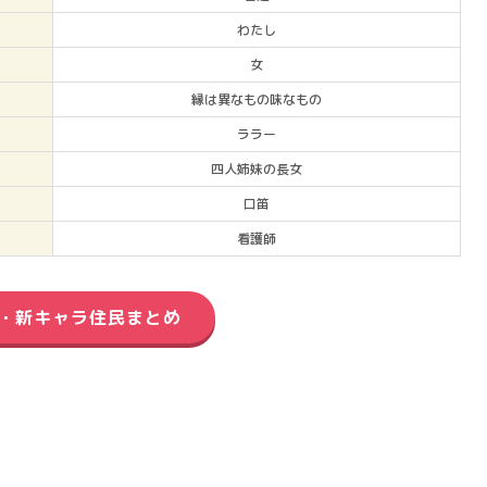
わたし
女
縁は異なもの味なもの
ララー
四人姉妹の長女
口笛
看護師
・新キャラ住民まとめ