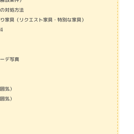
（解放条件）
時の対処方法
入り家具（リクエスト家具・特別な家具）
料
コーデ写真
雰囲気）
雰囲気）