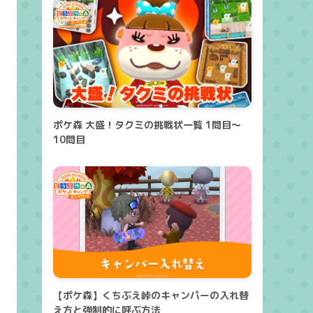
ポケ森 大盛！タクミの挑戦状一覧 1問目～
10問目
【ポケ森】くちぶえ峠のキャンパーの入れ替
え方と強制的に呼ぶ方法