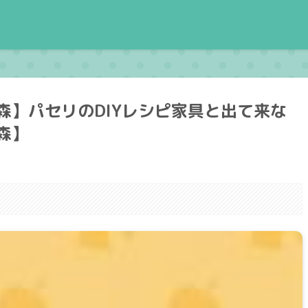
森】パセリのDIYレシピ家具と出て来な
森】
。