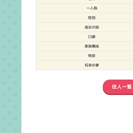
一人称
性別
座右の銘
口癖
家族構成
特技
将来の夢
住人一覧