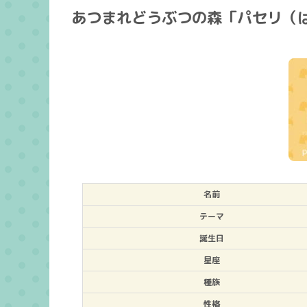
あつまれどうぶつの森「パセリ（
名前
テーマ
誕生日
星座
種族
性格