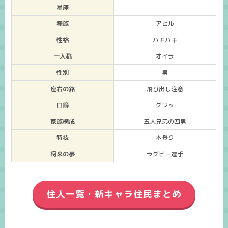
星座
種族
アヒル
性格
ハキハキ
一人称
オイラ
性別
男
座右の銘
飛び出し注意
口癖
グワッ
家族構成
五人兄弟の四男
特技
木登り
将来の夢
ラグビー選手
住人一覧・新キャラ住民まとめ