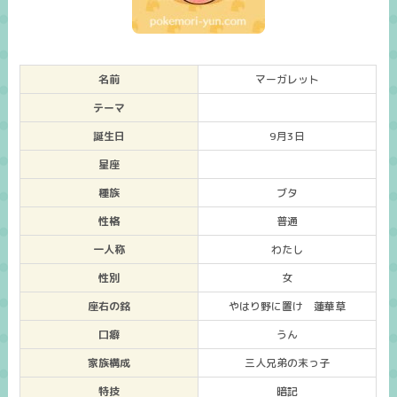
名前
マーガレット
テーマ
誕生日
9月3日
星座
種族
ブタ
性格
普通
一人称
わたし
性別
女
座右の銘
やはり野に置け 蓮華草
口癖
うん
家族構成
三人兄弟の末っ子
特技
暗記