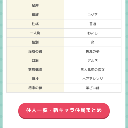
星座
種族
コグマ
性格
普通
一人称
わたし
性別
女
座右の銘
桃源の夢
口癖
アルネ
家族構成
三人兄弟の長女
特技
ヘアアレンジ
将来の夢
薬ざい師
住人一覧・新キャラ住民まとめ