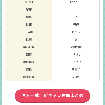
誕生日
12月13日
星座
種族
トリ
性格
普通
一人称
わたし
性別
女
座右の銘
図南の翼
口癖
くらさい
家族構成
一人っ子
特技
そうじ
将来の夢
花嫁
住人一覧・新キャラ住民まとめ