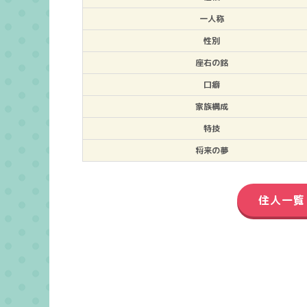
一人称
性別
座右の銘
口癖
家族構成
特技
将来の夢
住人一覧