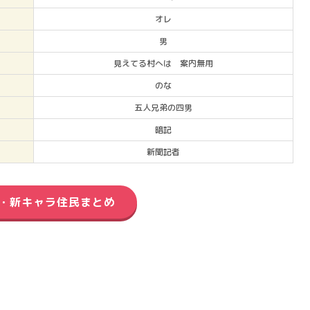
オレ
男
見えてる村へは 案内無用
のな
五人兄弟の四男
暗記
新聞記者
・新キャラ住民まとめ