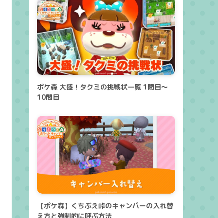
ポケ森 大盛！タクミの挑戦状一覧 1問目～
10問目
【ポケ森】くちぶえ峠のキャンパーの入れ替
え方と強制的に呼ぶ方法