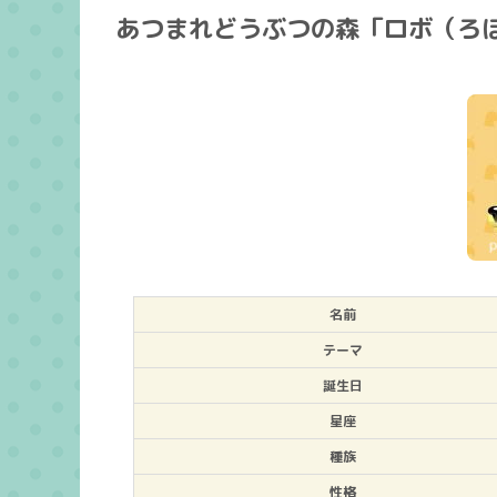
あつまれどうぶつの森「ロボ（ろ
名前
テーマ
誕生日
星座
種族
性格