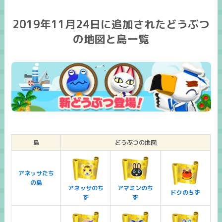
2019年11月24日に追加されたどうぶつ
の地図と島一覧
島
どうぶつの地図
アネッサたち
の島
アネッサのち
アマミンのち
ドクのちず
ず
ず