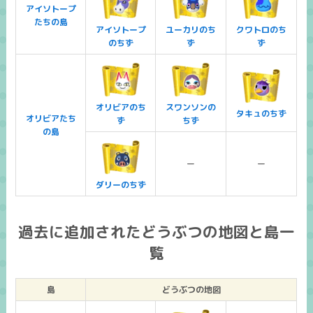
アイソトープ
たちの島
アイソトープ
ユーカリのち
クワトロのち
のちず
ず
ず
オリビアのち
スワンソンの
タキュのちず
オリビアたち
ず
ちず
の島
ー
ー
ダリーのちず
過去に追加されたどうぶつの地図と島一
覧
島
どうぶつの地図