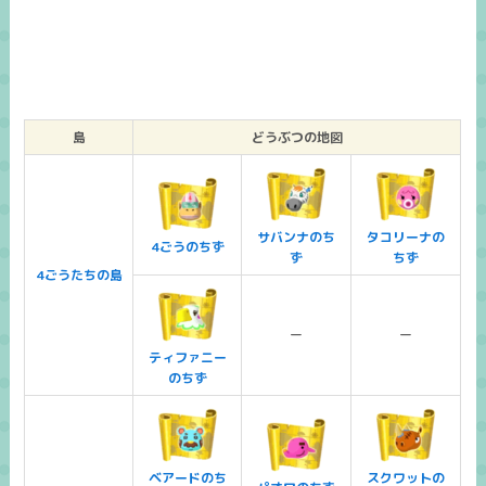
島
どうぶつの地図
サバンナのち
タコリーナの
4ごうのちず
ず
ちず
4ごうたちの島
ー
ー
ティファニー
のちず
ベアードのち
スクワットの