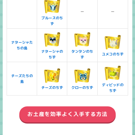
ー
ー
ブルースのち
ず
ナターシャた
ちの島
ナターシャの
タンタンのち
ユメコのちず
ちず
ず
チーズたちの
島
ディビッドの
チーズのちず
クローのちず
ちず
お土産を効率よく入手する方法