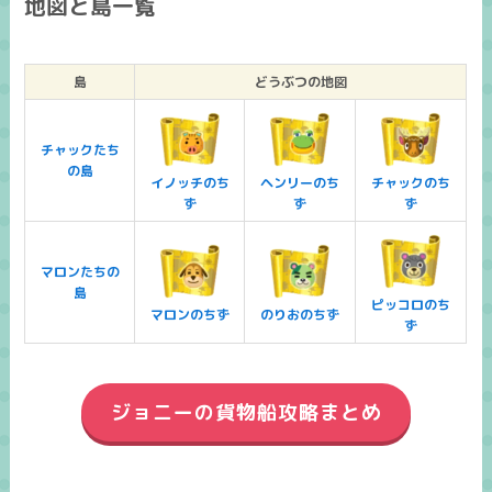
地図と島一覧
島
どうぶつの地図
チャックたち
の島
イノッチのち
ヘンリーのち
チャックのち
ず
ず
ず
マロンたちの
島
ピッコロのち
マロンのちず
のりおのちず
ず
ジョニーの貨物船攻略まとめ